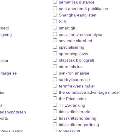
semantisk distance
sent anerkendt publikation
Shanghai-ranglisten
SJR
smart girl
ometri
social netværksanalyse
lægning
sovende skønhed
specialisering
spredningsloven
statistisk bibliografi
rsker
store tals lov
synkron analyse
ersøgelse
særtryksadresse
termfrekvens måler
the cumulative advantage model
ion
the Price index
THES-ranking
ift
tidsskriftshierarki
ghedshypotesen
tidsskriftsprioritering
ports
tidsskriftsrangordning
toptidsskrift
isualization