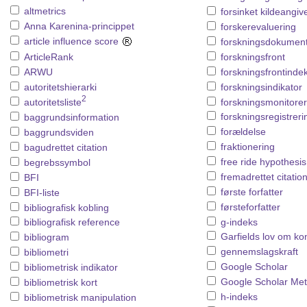
altmetrics
forsinket kildeangiv
Anna Karenina-princippet
forskerevaluering
article influence score
forskningsdokument
ArticleRank
forskningsfront
ARWU
forskningsfrontinde
autoritetshierarki
forskningsindikator
2
forskningsmonitorer
autoritetsliste
forskningsregistreri
baggrundsinformation
forældelse
baggrundsviden
fraktionering
bagudrettet citation
free ride hypothesis
begrebssymbol
fremadrettet citatio
BFI
første forfatter
BFI-liste
førsteforfatter
bibliografisk kobling
g-indeks
bibliografisk reference
Garfields lov om ko
bibliogram
gennemslagskraft
bibliometri
Google Scholar
bibliometrisk indikator
Google Scholar Met
bibliometrisk kort
h-indeks
bibliometrisk manipulation