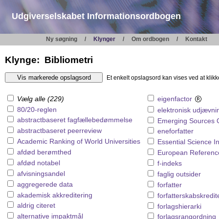
Udgiverselskabet Informationsordbogen
Ny søgning
Klynger
Om ordbogen
Kontakt
Klynge: Bibliometri
Et enkelt opslagsord kan vises ved at klikk
Vælg alle (229)
eigenfactor
80/20-reglen
elektronisk udjævni
abstractbaseret fagfællebedømmelse
Emerging Sources C
abstractbaseret peerreview
eneforfatter
Academic Ranking of World Universities
Essential Science I
afdød berømthed
European Reference
afdød notabel
f-indeks
afvisningsandel
faglig outsider
aggregerede data
forfatter
akademisk akkreditering
forfatterskabskredit
aldrig citeret
forlagshierarki
alternative impaktmål
forlagsrangordning