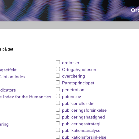
Or
e på det
ordtæller
Ortegahypotesen
ngseffekt
overcitering
itation Index
Paretoprincippet
penetration
ndicators
potenslov
 Index for the Humanities
publicer eller dø
publiceringsforsinkelse
publiceringshastighed
publiceringsstrategi
ering
publikationsanalyse
publikationsforsinkelse