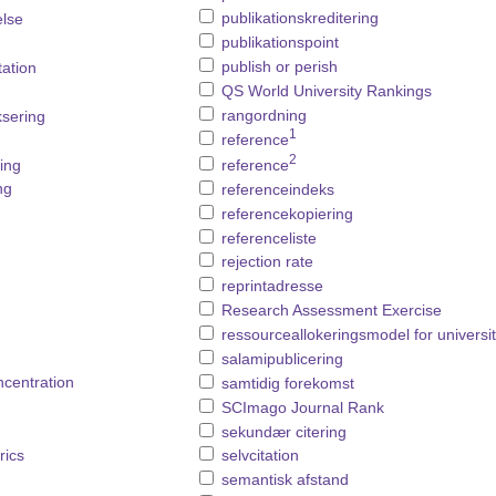
publikationskreditering
else
publikationspoint
publish or perish
ation
QS World University Rankings
rangordning
ksering
1
reference
2
ing
reference
ng
referenceindeks
referencekopiering
referenceliste
rejection rate
n
reprintadresse
Research Assessment Exercise
ressourceallokeringsmodel for universit
salamipublicering
ncentration
samtidig forekomst
SCImago Journal Rank
sekundær citering
rics
selvcitation
semantisk afstand