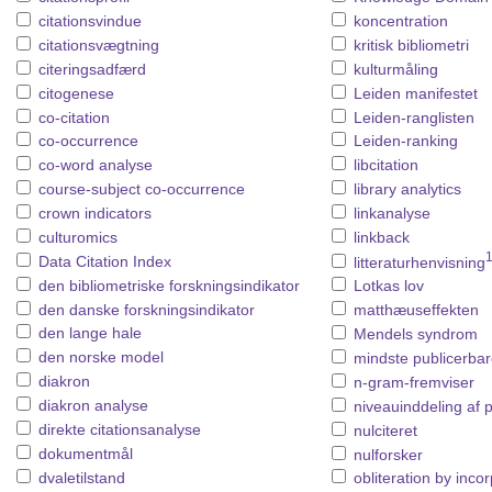
citationsvindue
koncentration
citationsvægtning
kritisk bibliometri
citeringsadfærd
kulturmåling
citogenese
Leiden manifestet
co-citation
Leiden-ranglisten
co-occurrence
Leiden-ranking
co-word analyse
libcitation
course-subject co-occurrence
library analytics
crown indicators
linkanalyse
culturomics
linkback
Data Citation Index
litteraturhenvisning
den bibliometriske forskningsindikator
Lotkas lov
den danske forskningsindikator
matthæuseffekten
den lange hale
Mendels syndrom
den norske model
mindste publicerba
diakron
n-gram-fremviser
diakron analyse
niveauinddeling af 
direkte citationsanalyse
nulciteret
dokumentmål
nulforsker
dvaletilstand
obliteration by inco