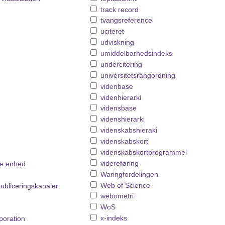
track record
tvangsreference
uciteret
udviskning
umiddelbarhedsindeks
undercitering
universitetsrangordning
videnbase
videnhierarki
vidensbase
1
videnshierarki
videnskabshieraki
videnskabskort
videnskabskortprogrammel
videreføring
re enhed
Waringfordelingen
Web of Science
publiceringskanaler
webometri
WoS
x-indeks
rporation