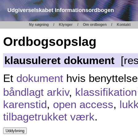
Udgiverselskabet Informationsordbogen
Ny søgning
Klynger
Om ordbogen
Kontakt
Ordbogsopslag
klausuleret dokument
[res
Et
dokument
hvis benyttelse
båndlagt arkiv
,
klassifikation
karenstid
,
open access
,
luk
tilbagetrukket værk
.