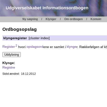
Udgiverselskabet Informationsordbogen
Ny søgning
Klynger
Om ordbogen
Kontakt
Ordbogsopslag
klyngeregister
[cluster index]
2
Register
hvori
opslagsord
ene er samlet i
klynge
r. Rækkefølgen af kl
Klynge:
Registre
Sidst ændret: 18.12.2012