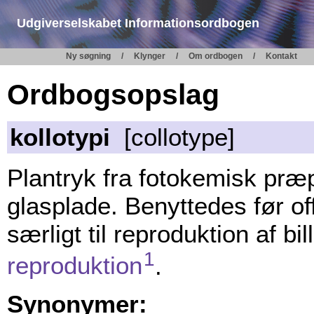
Udgiverselskabet Informationsordbogen
Ny søgning
Klynger
Om ordbogen
Kontakt
Ordbogsopslag
kollotypi
[collotype]
Plantryk fra fotokemisk præp
glasplade. Benyttedes før o
særligt til reproduktion af bil
1
reproduktion
.
Synonymer: