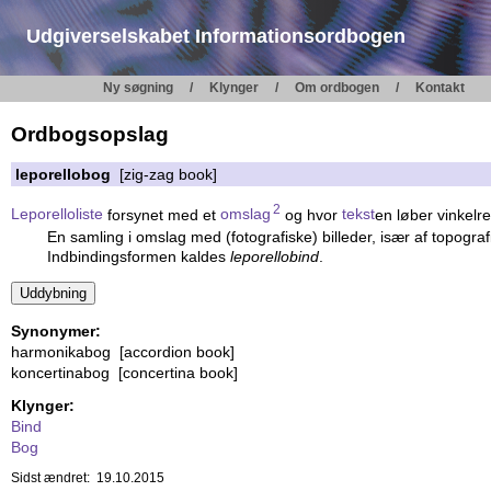
Udgiverselskabet Informationsordbogen
Ny søgning
Klynger
Om ordbogen
Kontakt
Ordbogsopslag
leporellobog
[zig-zag book]
2
Leporelloliste
forsynet med et
omslag
og hvor
tekst
en løber vinkelre
En samling i omslag med (fotografiske) billeder, især af topograf
Indbindingsformen kaldes
leporellobind
.
Synonymer:
harmonikabog [accordion book]
koncertinabog [concertina book]
Klynger:
Bind
Bog
Sidst ændret: 19.10.2015