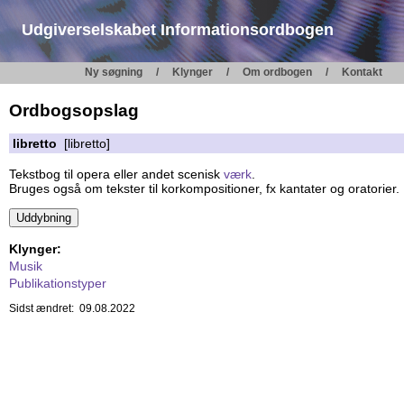
Udgiverselskabet Informationsordbogen
Ny søgning
Klynger
Om ordbogen
Kontakt
Ordbogsopslag
libretto
[libretto]
Tekstbog til opera eller andet scenisk
værk
.
Bruges også om tekster til korkompositioner, fx kantater og oratorier.
Klynger:
Musik
Publikationstyper
Sidst ændret: 09.08.2022