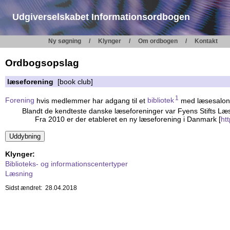
Udgiverselskabet Informationsordbogen
Ny søgning
Klynger
Om ordbogen
Kontakt
Ordbogsopslag
læseforening
[book club]
1
Forening
hvis medlemmer har adgang til et
bibliotek
med læsesalon 
Blandt de kendteste danske læseforeninger var Fyens Stifts Læ
Fra 2010 er der etableret en ny læseforening i Danmark [
ht
Klynger:
Biblioteks- og informationscentertyper
Læsning
Sidst ændret: 28.04.2018