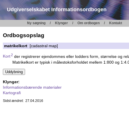
Udgiverselskabet Informationsordbogen
Ny søgning
Klynger
Om ordbogen
Kontakt
Ordbogsopslag
matrikelkort
[cadastral map]
2
Kort
der registrerer ejendommes eller lodders form, størrelse og rela
Matrikelkort er typisk i målestoksforholdet mellem 1:800 og 1:4.
Klynger:
Informationsbærende materialer
Kartografi
Sidst ændret: 27.04.2016