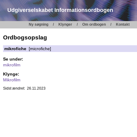
Udgiverselskabet Informationsordbogen
Ny søgning
Klynger
Om ordbogen
Kontakt
Ordbogsopslag
mikrofiche
[microfiche]
Se under:
mikrofilm
Klynge:
Mikrofilm
Sidst ændret: 26.11.2023