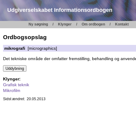
Udgiverselskabet Informationsordbogen
Ny søgning
Klynger
Om ordbogen
Kontakt
Ordbogsopslag
mikrografi
[micrographics]
Det tekniske område der omfatter fremstilling, behandling og anvend
Klynger:
Grafisk teknik
Mikrofilm
Sidst ændret: 20.05.2013