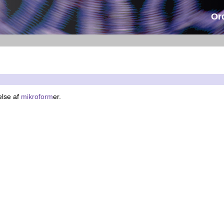
Or
else af
mikroform
er.