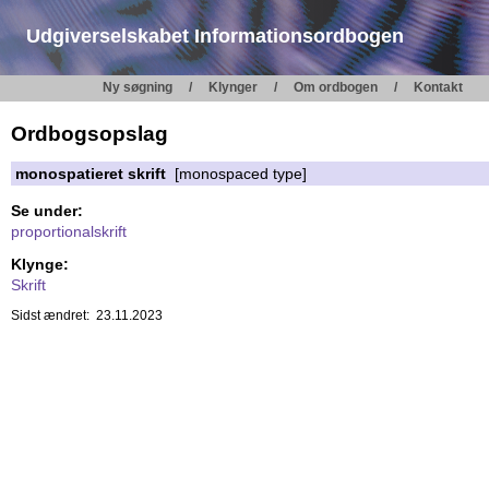
Udgiverselskabet Informationsordbogen
Ny søgning
Klynger
Om ordbogen
Kontakt
Ordbogsopslag
monospatieret skrift
[monospaced type]
Se under:
proportionalskrift
Klynge:
Skrift
Sidst ændret: 23.11.2023