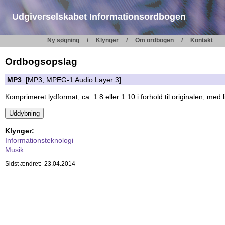
Udgiverselskabet Informationsordbogen
Ny søgning
Klynger
Om ordbogen
Kontakt
Ordbogsopslag
MP3
[MP3; MPEG-1 Audio Layer 3]
Komprimeret lydformat, ca. 1:8 eller 1:10 i forhold til originalen, med li
Klynger:
Informationsteknologi
Musik
Sidst ændret: 23.04.2014