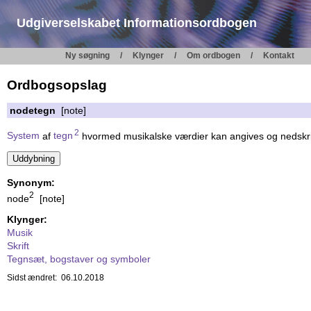
Udgiverselskabet Informationsordbogen
Ny søgning
Klynger
Om ordbogen
Kontakt
Ordbogsopslag
nodetegn
[note]
2
System
af
tegn
hvormed musikalske værdier kan angives og nedskri
Synonym:
2
node
[note]
Klynger:
Musik
Skrift
Tegnsæt, bogstaver og symboler
Sidst ændret: 06.10.2018