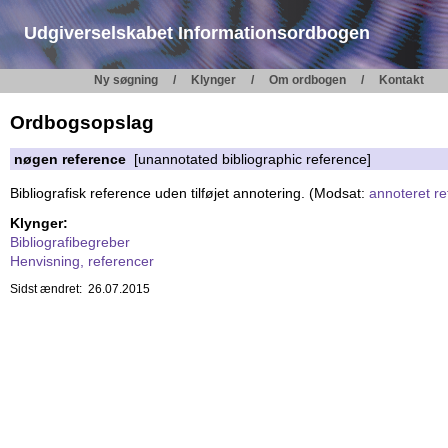
Udgiverselskabet Informationsordbogen
Ny søgning
Klynger
Om ordbogen
Kontakt
Ordbogsopslag
nøgen reference
[unannotated bibliographic reference]
Bibliografisk reference uden tilføjet annotering. (Modsat:
annoteret r
Klynger:
Bibliografibegreber
Henvisning, referencer
Sidst ændret: 26.07.2015