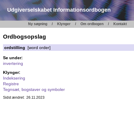
Udgiverselskabet Informationsordbogen
Ny søgning
Klynger
Om ordbogen
Kontakt
Ordbogsopslag
ordstilling
[word order]
Se under:
invertering
Klynger:
Indeksering
Registre
Tegnsæt, bogstaver og symboler
Sidst ændret: 26.11.2023