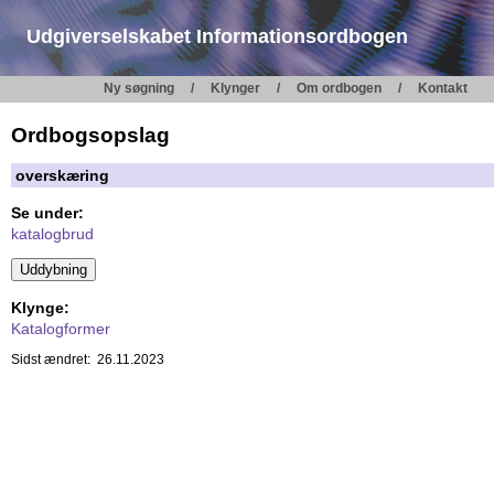
Udgiverselskabet Informationsordbogen
Ny søgning
Klynger
Om ordbogen
Kontakt
Ordbogsopslag
overskæring
Se under:
katalogbrud
Klynge:
Katalogformer
Sidst ændret: 26.11.2023