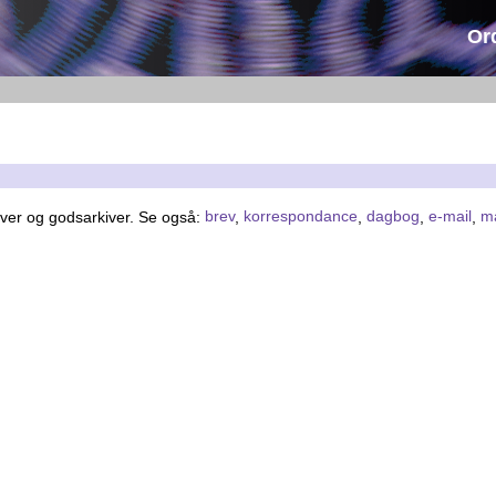
Or
iver og godsarkiver. Se også:
brev
,
korrespondance
,
dagbog
,
e-mail
,
ma