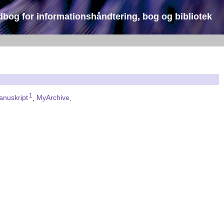
dbog for informationshåndtering, bog og bibliotek
1
nuskript
,
MyArchive
.