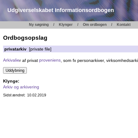
Udgiverselskabet Informationsordbogen
Ny søgning
Klynger
Om ordbogen
Kontakt
Ordbogsopslag
privatarkiv
[private file]
Arkivalie
r af privat
proveniens
, som fx personarkiver, virksomhedsark
Klynge:
Arkiv og arkivering
Sidst ændret: 10.02.2019