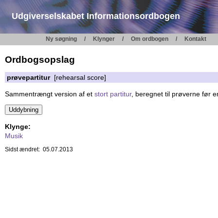
Udgiverselskabet Informationsordbogen
Ny søgning
Klynger
Om ordbogen
Kontakt
Ordbogsopslag
prøvepartitur
[rehearsal score]
Sammentrængt version af et
stort partitur
, beregnet til prøverne før e
Klynge:
Musik
Sidst ændret: 05.07.2013