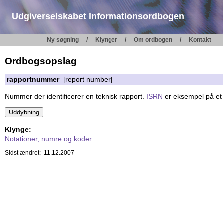
Udgiverselskabet Informationsordbogen
Ny søgning
Klynger
Om ordbogen
Kontakt
Ordbogsopslag
rapportnummer
[report number]
Nummer der identificerer en teknisk rapport.
ISRN
er eksempel på et
Klynge:
Notationer, numre og koder
Sidst ændret: 11.12.2007