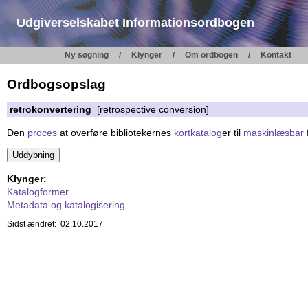
Udgiverselskabet Informationsordbogen
Ny søgning
Klynger
Om ordbogen
Kontakt
Ordbogsopslag
retrokonvertering
[retrospective conversion]
Den
proces
at overføre bibliotekernes
kortkatalog
er til
maskinlæsbar
Klynger:
Katalogformer
Metadata og katalogisering
Sidst ændret: 02.10.2017