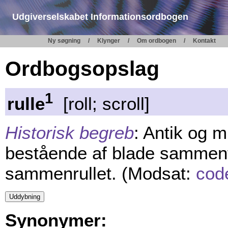
Udgiverselskabet Informationsordbogen
Ny søgning
Klynger
Om ordbogen
Kontakt
Ordbogsopslag
1
rulle
[roll; scroll]
Historisk begreb
: Antik og 
bestående af blade sammenfø
sammenrullet. (Modsat:
cod
Synonymer: