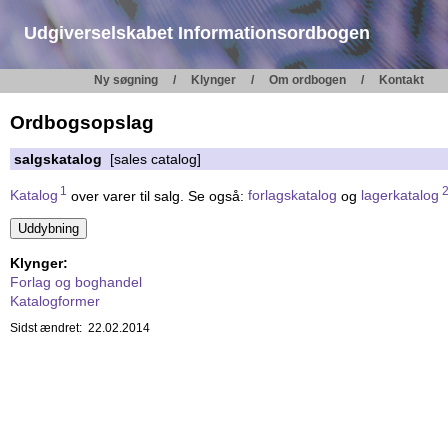
Udgiverselskabet Informationsordbogen
Ny søgning
Klynger
Om ordbogen
Kontakt
Ordbogsopslag
salgskatalog
[sales catalog]
1
Katalog
over varer til salg. Se også:
forlagskatalog
og
lagerkatalog
Klynger:
Forlag og boghandel
Katalogformer
Sidst ændret: 22.02.2014