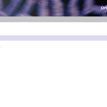
Or
2
.