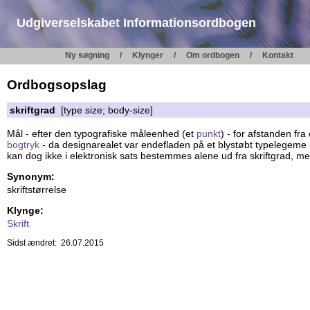
Udgiverselskabet Informationsordbogen
Ny søgning
Klynger
Om ordbogen
Kontakt
Ordbogsopslag
skriftgrad
[type size; body-size]
Mål - efter den typografiske måleenhed (et
punkt
) - for afstanden fra
bogtryk
- da designarealet var endefladen på et blystøbt typelegeme - m
kan dog ikke i elektronisk sats bestemmes alene ud fra skriftgrad, m
Synonym:
skriftstørrelse
Klynge:
Skrift
Sidst ændret: 26.07.2015