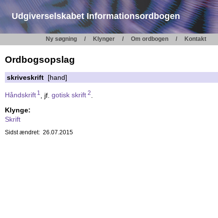
Udgiverselskabet Informationsordbogen
Ny søgning
Klynger
Om ordbogen
Kontakt
Ordbogsopslag
skriveskrift
[hand]
1
2
Håndskrift
, jf.
gotisk skrift
.
Klynge:
Skrift
Sidst ændret: 26.07.2015