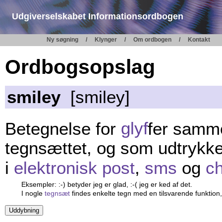
Udgiverselskabet Informationsordbogen
Ny søgning
Klynger
Om ordbogen
Kontakt
Ordbogsopslag
smiley
[smiley]
Betegnelse for
glyf
fer samm
tegnsættet, og som udtrykk
i
elektronisk post
,
sms
og
ch
Eksempler: :-) betyder jeg er glad, :-( jeg er ked af det.
I nogle
tegnsæt
findes enkelte tegn med en tilsvarende funktion,