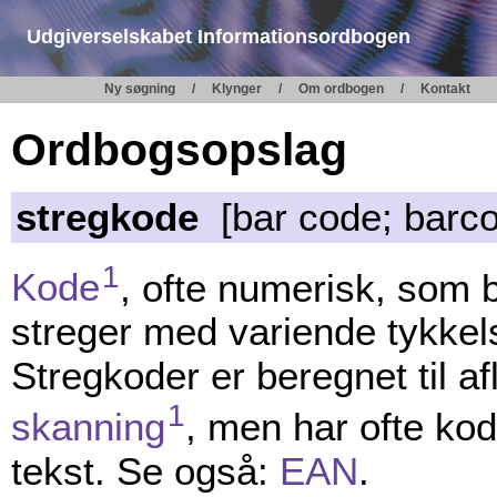
Udgiverselskabet Informationsordbogen
Ny søgning
Klynger
Om ordbogen
Kontakt
Ordbogsopslag
stregkode
[bar code; barc
1
Kode
, ofte numerisk, som b
streger med variende tykkel
Stregkoder er beregnet til a
1
skanning
, men har ofte kode
tekst. Se også:
EAN
.