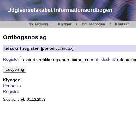
Udgiverselskabet Informationsordbogen
Ny søgning
Klynger
Om ordbogen
Kontakt
Ordbogsopslag
tidsskriftregister
[periodical index]
1
Register
over de artikler og andre bidrag som et
tidsskrift
indeholder, 
Klynger:
Periodika
Registre
Sidst ændret: 01.12.2013