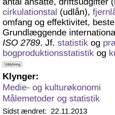
antal ansatte, driftsudgifter (b
cirkulationstal
(udlån),
fjernl
omfang og effektivitet, bes
Grundlæggende internationa
ISO 2789
. Jf.
statistik
og
præ
bogproduktionsstatistik
og
k
Klynger:
Medie- og kulturøkonomi
Målemetoder og statistik
Sidst ændret: 22.11.2013