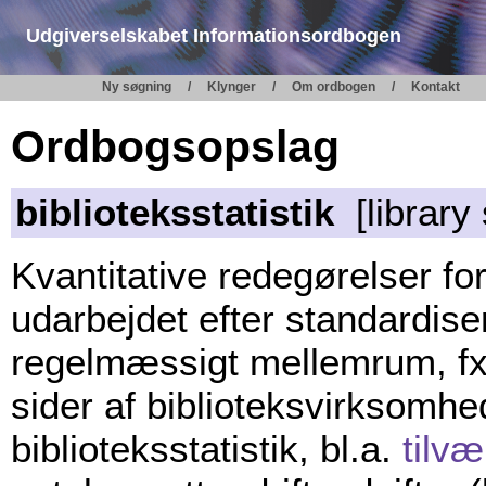
Udgiverselskabet Informationsordbogen
Ny søgning
Klynger
Om ordbogen
Kontakt
Ordbogsopslag
biblioteksstatistik
[library 
Kvantitative redegørelser fo
udarbejdet efter standardis
regelmæssigt mellemrum, fx år
sider af biblioteksvirksomh
biblioteksstatistik, bl.a.
tilvæ