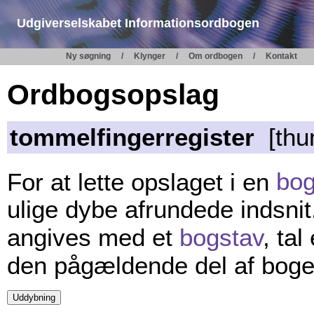
Udgiverselskabet Informationsordbogen
Ny søgning
Klynger
Om ordbogen
Kontakt
Ordbogsopslag
tommelfingerregister
[thu
For at lette opslaget i en
bo
ulige dybe afrundede indsnit
angives med et
bogstav
, tal
den pågældende del af boge