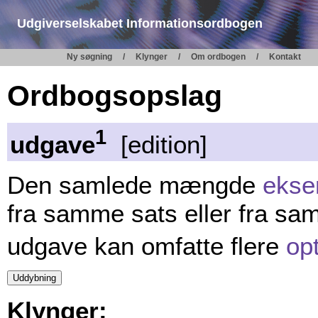
Udgiverselskabet Informationsordbogen
Ny søgning
Klynger
Om ordbogen
Kontakt
Ordbogsopslag
1
udgave
[edition]
Den samlede mængde
ekse
fra samme sats eller fra s
udgave kan omfatte flere
op
Klynger: