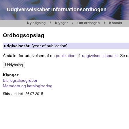
Udgiverselskabet Informationsordbogen
Ny søgning
Klynger
Om ordbogen
Kontakt
Ordbogsopslag
udgivelsesår
[year of publication]
Årstallet for udgivelsen af en
publikation
, jf.
udgivelsestidspunkt
. Se 
Klynger:
Bibliografibegreber
Metadata og katalogisering
Sidst ændret: 26.07.2015