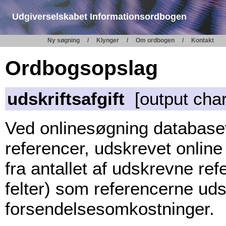
Udgiverselskabet Informationsordbogen
Ny søgning
Klynger
Om ordbogen
Kontakt
Ordbogsopslag
udskriftsafgift
[output cha
Ved onlinesøgning database
referencer, udskrevet online 
fra antallet af udskrevne ref
felter) som referencerne uds
forsendelsesomkostninger.