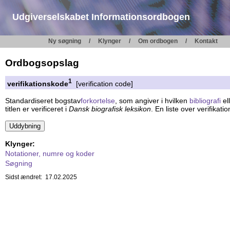
Udgiverselskabet Informationsordbogen
Ny søgning
Klynger
Om ordbogen
Kontakt
Ordbogsopslag
1
verifikationskode
[verification code]
Standardiseret bogstav
forkortelse
, som angiver i hvilken
bibliografi
el
titlen er verificeret i
Dansk biografisk leksikon
. En liste over verifikat
Klynger:
Notationer, numre og koder
Søgning
Sidst ændret: 17.02.2025