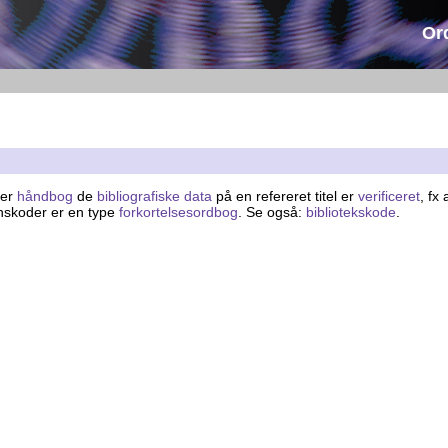
Or
ler
håndbog
de
bibliografiske data
på en refereret titel er
verificeret
, fx
ionskoder er en type
forkortelsesordbog
. Se også:
bibliotekskode
.