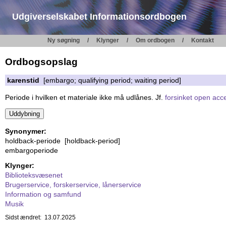
Udgiverselskabet Informationsordbogen
Ny søgning
Klynger
Om ordbogen
Kontakt
Ordbogsopslag
karenstid
[embargo; qualifying period; waiting period]
Periode i hvilken et materiale ikke må udlånes. Jf.
forsinket open acc
Synonymer:
holdback-periode [holdback-period]
embargoperiode
Klynger:
Biblioteksvæsenet
Brugerservice, forskerservice, lånerservice
Information og samfund
Musik
Sidst ændret: 13.07.2025