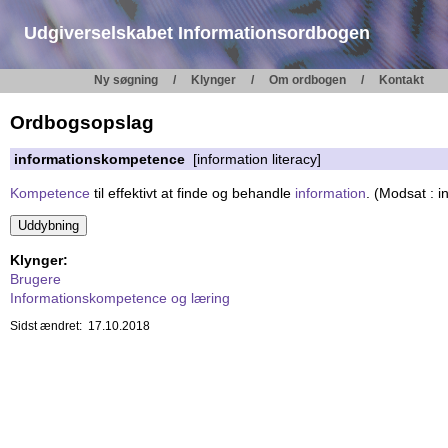
Udgiverselskabet Informationsordbogen
Ny søgning
Klynger
Om ordbogen
Kontakt
Ordbogsopslag
informationskompetence
[information literacy]
Kompetence
til effektivt at finde og behandle
information
. (Modsat : 
Klynger:
Brugere
Informationskompetence og læring
Sidst ændret: 17.10.2018