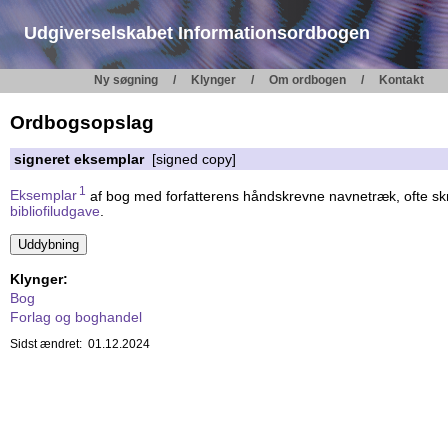
Udgiverselskabet Informationsordbogen
Ny søgning
Klynger
Om ordbogen
Kontakt
Ordbogsopslag
signeret eksemplar
[signed copy]
1
Eksemplar
af bog med forfatterens håndskrevne navnetræk, ofte sk
bibliofiludgave
.
Klynger:
Bog
Forlag og boghandel
Sidst ændret: 01.12.2024