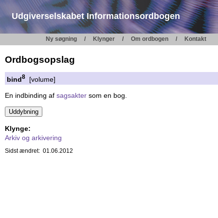
Udgiverselskabet Informationsordbogen
Ny søgning
Klynger
Om ordbogen
Kontakt
Ordbogsopslag
8
bind
[volume]
En indbinding af
sagsakter
som en bog.
Klynge:
Arkiv og arkivering
Sidst ændret: 01.06.2012