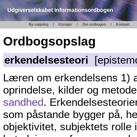
Udgiverselskabet Informationsordbogen
Ny søgning
Klynger
Om ordbogen
Kontakt
Ordbogsopslag
erkendelsesteori
[epistemo
Læren om erkendelsens 1) ar
oprindelse, kilder og metode
sandhed
. Erkendelsesteorie
som påstande bygger på, he
objektivitet, subjektets roll