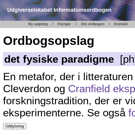
Udgiverselskabet Informationsordbogen
Ny søgning
Klynger
Om ordbogen
Kontakt
Ordbogsopslag
det fysiske paradigme
[phy
En metafor, der i litterature
Cleverdon og
Cranfield eks
forskningstradition, der er vi
eksperimenterne. Se også
f