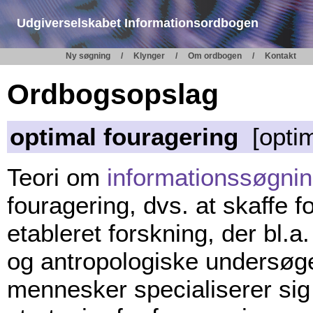
Udgiverselskabet Informationsordbogen
Ny søgning
Klynger
Om ordbogen
Kontakt
Ordbogsopslag
optimal fouragering
[optim
Teori om
informationssøgni
fouragering, dvs. at skaffe f
etableret forskning, der bl.a
og antropologiske undersøge
mennesker specialiserer sig 