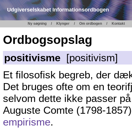
Udgiverselskabet Informationsordbogen
Ny søgning
Klynger
Om ordbogen
Kontakt
Ordbogsopslag
positivisme
[positivism]
Et filosofisk begreb, der dæ
Det bruges ofte om en teorif
selvom dette ikke passer på
Auguste Comte (1798-1857)
empirisme
.