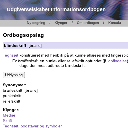
Udgiverselskabet Informationsordbogen
Ny søgning
Klynger
Om ordbogen
Kontakt
Ordbogsopslag
blindeskrift
[braille]
Tegnsæt
konstrueret med henblik på at kunne aflæses med fingerspi
Fx
brailleskrift
, en punkt- eller reliefskrift opfundet (jf.
opfindelse
dage den mest udbredte blindeskrift.
Synonymer:
brailleskrift [braille]
punktskrift
reliefskrift
Klynger:
Medier
Skrift
Tegnsæt, bogstaver og symboler