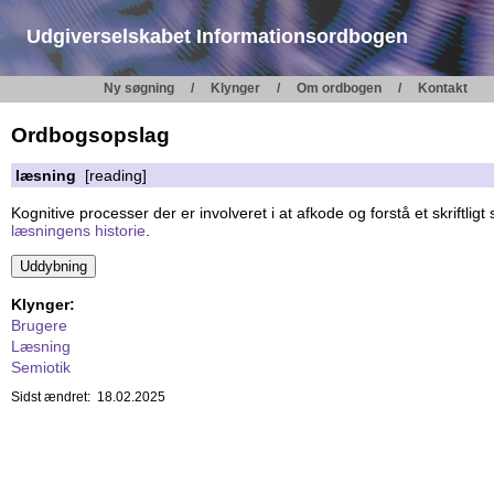
Udgiverselskabet Informationsordbogen
Ny søgning
Klynger
Om ordbogen
Kontakt
Ordbogsopslag
læsning
[reading]
Kognitive processer der er involveret i at afkode og forstå et skriftligt
læsningens historie
.
Klynger:
Brugere
Læsning
Semiotik
Sidst ændret: 18.02.2025