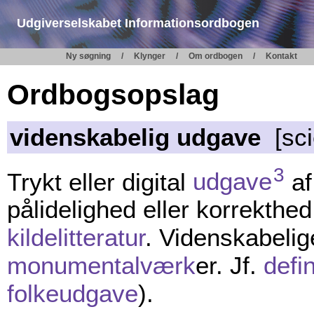
Udgiverselskabet Informationsordbogen
Ny søgning
Klynger
Om ordbogen
Kontakt
Ordbogsopslag
videnskabelig udgave
[scie
3
Trykt eller digital
udgave
a
pålidelighed eller korrekthe
kildelitteratur
. Videnskabelig
monumentalværk
er. Jf.
defi
folkeudgave
).