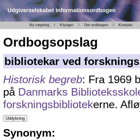
Udgiverselskabet Informationsordbogen
Ny søgning
Klynger
Om ordbogen
Kontakt
Ordbogsopslag
bibliotekar ved forsknings
Historisk begreb
: Fra 1969 
på
Danmarks Biblioteksskol
forskningsbibliotek
erne. Afl
Synonym: