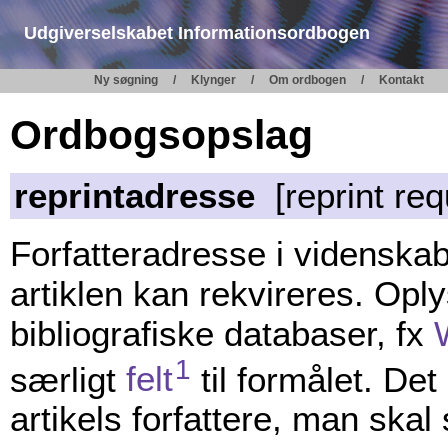
Udgiverselskabet Informationsordbogen
Ny søgning
Klynger
Om ordbogen
Kontakt
Ordbogsopslag
reprintadresse
[reprint req
Forfatteradresse i videnskabe
artiklen kan rekvireres. Oplys
bibliografiske databaser, fx
1
særligt
felt
til formålet. De
artikels forfattere, man skal s