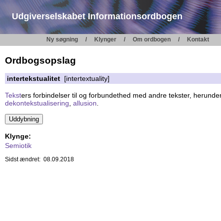
Udgiverselskabet Informationsordbogen
Ny søgning
Klynger
Om ordbogen
Kontakt
Ordbogsopslag
intertekstualitet
[intertextuality]
Tekst
ers forbindelser til og forbundethed med andre tekster, herunder 
dekontekstualisering
,
allusion
.
Klynge:
Semiotik
Sidst ændret: 08.09.2018