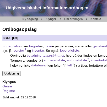
Udgiverselskabet Informationsordbogen
Ny søgning
Klynger
Om ordbogen
Kontakt
Ordbogsopslag
liste
[list]
Fortegnelse
over
begreb
er,
navn
e på personer, steder eller
genstand
1
øje, jf.
register
og
inventar
. Se også:
leporelloliste
.
Oprindelig
betydning
:
papirstrimmel
, hvorpå der findes en læng
2
Termen anvendes fx i
emneordsliste
,
autoritetsliste
,
inventarlis
1
I elektroniske
database
r kan felter (jf.
felt
) (fx titler, forfattere e
Klynger:
Genre
Registre
Sidst ændret: 29.12.2018