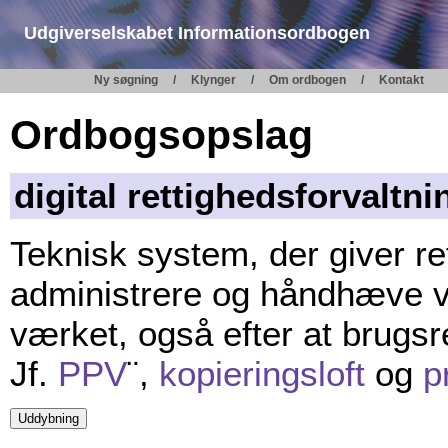
Udgiverselskabet Informationsordbogen
Ny søgning
Klynger
Om ordbogen
Kontakt
Ordbogsopslag
digital rettighedsforvaltni
Teknisk system, der giver r
administrere og håndhæve vi
værket, også efter at brugsre
Jf.
PPV
¨,
kopieringsloft
og
p