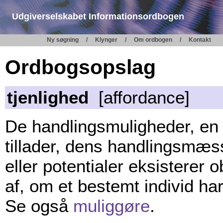
Udgiverselskabet Informationsordbogen
Ny søgning
Klynger
Om ordbogen
Kontakt
Ordbogsopslag
tjenlighed
[affordance]
De handlingsmuligheder, en t
tillader, dens handlingsmæ
eller potentialer eksisterer o
af, om et bestemt individ har 
Se også
muliggøre
.